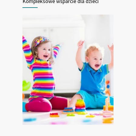
Kompleksowe wsparcie dla dzieci
Z miłości do dzieci...
Jesteśmy grupą specjalistów, którzy ściśle
współpracują ze sobą i wzajemnie się
uzupełniają pomimo, że każdy z nas jest
inny i ma inne doświadczenie zawodowe.
To tak jak nasze dzieci – każde jest inne.
Mają za sobą różne doświadczenia,
napotkały w życiu różne wyzwania i często
życie nie szczędziło im trudnych chwil.
Jednakże wszystkie są wspaniałe
i niesłychanie wytrwałe.
Zobacz pakiet usług dla dzieci