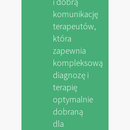
i dobrą
komunikację
terapeutów,
która
zapewnia
kompleksową
diagnozę i
terapię
optymalnie
dobraną
dla