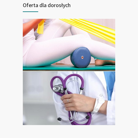
Oferta dla dorosłych
Z troski o dorosłych...
Każdy z nas czasem zapomina o tym, jak
ważni jesteśmy my sami, nasze zdrowie i
dobre samopoczucie.
Zdarza nam się bagatelizować własne
potrzeby i pragnienia. W natłoku pracy,
papierkowej roboty, spotkań, obowiązków
rodzinnych powinniśmy zadbać też o
siebie.
Zobacz pakiet usług dla dorosłych