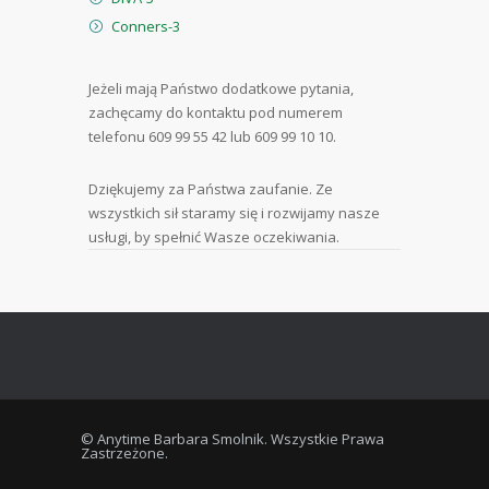
Conners-3
Jeżeli mają Państwo dodatkowe pytania,
zachęcamy do kontaktu pod numerem
telefonu 609 99 55 42 lub 609 99 10 10.
Dziękujemy za Państwa zaufanie. Ze
wszystkich sił staramy się i rozwijamy nasze
usługi, by spełnić Wasze oczekiwania.
© Anytime Barbara Smolnik. Wszystkie Prawa
Zastrzeżone.