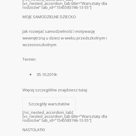
[vc_nested_accordion_tab title=”Warsztaty dla
rodziców” tab_id=”1545583746-13-55″]
MOJE SAMODZIELNE DZIECKO
Jak rozwijać samodzielność i motywację
wewnętrzną u dzieci w wieku przedszkolnym i
wczesnoszkolnym
Termin:
05.10.2019r.
Więcej szczegółów znajdziesz tutaj:
Szczegóły warsztatów
[/vc_nested_accordion_tab]
[vc_nested_accordion_tab title=”Warsztaty dla
rodziców” tab_id=”1545583746-13-55″]
NASTOLATKI