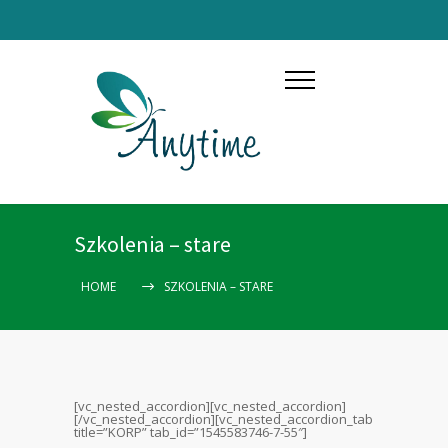
Szkolenia – stare
HOME
SZKOLENIA – STARE
[vc_nested_accordion][vc_nested_accordion]
[/vc_nested_accordion][vc_nested_accordion_tab
title=”KORP” tab_id=”1545583746-7-55″]