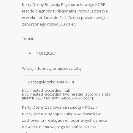
Karty Oceny Rozwoju Psychoruchowego KORP –
test do diagnozy funkcjonalnej rozwoju dziecka
w wieku od 1 m.ż. do 9 r.ż. Ocena prawidłowego i
zaburzonego rozwoju u dzieci.
Termin:
11.01.2020r.
Więcej informacji znajdziesz tutaj:
Szczegóły szkolenia KORP
[/vc_nested_accordion_tab]
[/vc_nested_accordion][vc_nested_accordion_tab
title=”KOZE” tab_id=”1545583746-12-55″]
Karty Oceny Zachowania i Emocji – KOZE –
narzędzie oceny i opisu nieprawidłowości w
zachowaniu i reakcjach emocjonalnych dziecka
od wieku niemowlęcego do końca okresu