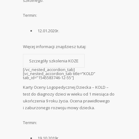
szkolnego.
Termin:
12.01.2020r.
Więcej informacji znajdziesz tutaj:
Szczegóły szkolenia KOZE
[/vc_nested_accordion_tab]
[vc_nested_accordion_tab title=”KOLD”
tab_id=”1545583746-12-55″]
Karty Oceny Logopedycznej Dziecka – KOLD –
test do diagnozy dzieci w wieku od 1 miesiąca do
ukończenia 9 roku życia. Ocena prawidłowego
i zaburzonego rozwoju mowy dziecka.
Termin:
19.10.2019r.