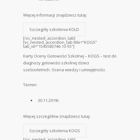
Więcej informacji znajdziesz tutaj:
Szczegóły szkolenia KOLD
[/vc_nested_accordion_tab]
[vc_nested_accordion_tab title=”KOGS”
tab_id=”1545583746-13-55″]
Karty Oceny Gotowości Szkolnej – KOGS – test do
diagnozy gotowości szkolnej dzieci
sześcioletnich. Ocena wiedzy i umiejętności.
Termin:
30.11.2019r.
Więcej szczegółów znajdziesz tutaj:
Szczegóły szkolenia KOGS
[/vc_nested_accordion_tab]